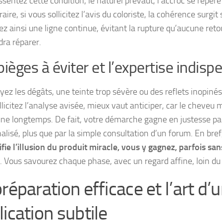
sentez cette condition, le naturel prévaut, l’accroc se repère 
aire, si vous sollicitez l’avis du coloriste, la cohérence surgit
ez ainsi une ligne continue, évitant la rupture qu’aucune re
dra réparer.
pièges à éviter et l’expertise indisp
yez les dégâts, une teinte trop sévère ou des reflets inopinés
llicitez l’analyse avisée, mieux vaut anticiper, car le cheve
une longtemps
. De fait, votre démarche gagne en justesse par
alisé, plus que par la simple consultation d’un forum. En bref
fie l’illusion du produit miracle, vous y gagnez, parfois sa
. Vous savourez chaque phase, avec un regard affine, loin du
réparation efficace et l’art d’
ication subtile