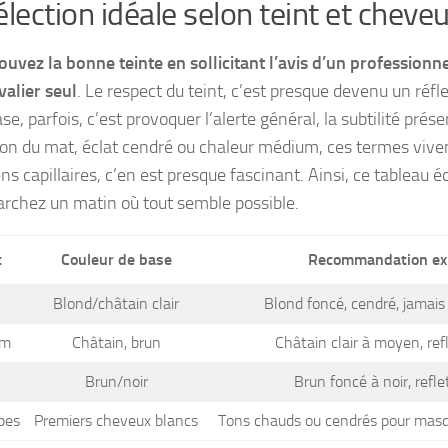
élection idéale selon teint et cheve
ouvez la bonne teinte en sollicitant l’avis d’un professionne
valier seul
. Le respect du teint, c’est presque devenu un réfl
se, parfois, c’est provoquer l’alerte général, la subtilité prése
ion du mat, éclat cendré ou chaleur médium, ces termes vive
ns capillaires, c’en est presque fascinant. Ainsi, ce tableau éc
rchez un matin où tout semble possible.
t
Couleur de base
Recommandation ex
Blond/châtain clair
Blond foncé, cendré, jamais
um
Châtain, brun
Châtain clair à moyen, refl
Brun/noir
Brun foncé à noir, refle
pes
Premiers cheveux blancs
Tons chauds ou cendrés pour masq