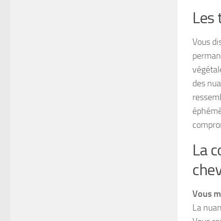
Les 
Vous di
permane
végétal
des nua
ressemb
éphémèr
compro
La c
che
Vous ma
La nuan