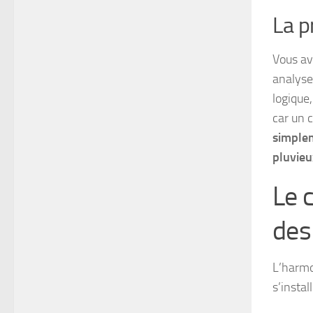
La p
Vous av
analysez
logique,
car un c
simplem
pluvieu
Le 
des
L’harmo
s’install