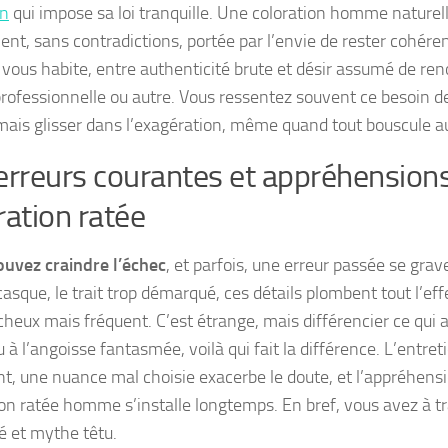
in
qui impose sa loi tranquille.
Une coloration homme naturell
ent
, sans contradictions, portée par l’envie de rester cohéren
 vous habite, entre authenticité brute et désir assumé de re
professionnelle ou autre. Vous ressentez souvent ce besoin d
mais glisser dans l’exagération, même quand tout bouscule a
erreurs courantes et appréhensions
ration ratée
uvez craindre l’échec
, et parfois, une erreur passée se gra
casque, le trait trop démarqué, ces détails plombent tout l’ef
cheux mais fréquent. C’est étrange, mais différencier ce qui a
u à l’angoisse fantasmée, voilà qui fait la différence.
L’entret
nt, une nuance mal choisie exacerbe le doute
, et l’appréhens
ion ratée homme
s’installe longtemps. En bref, vous avez à t
té et mythe têtu.