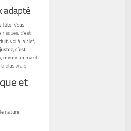
ix adapté
e tête. Vous
 risques, c’est
it, voilà la clef,
justez, c’est
on, même un mardi
a plus vraie.
ique et
le naturel