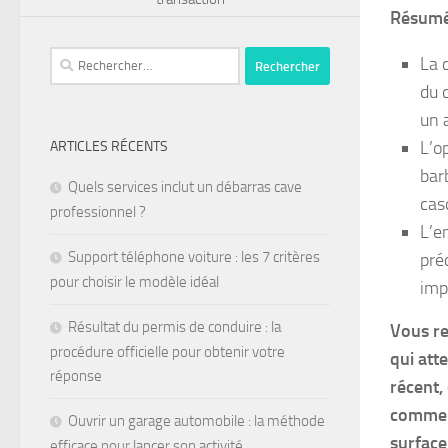
Résumé,
La 
du 
un 
L’o
ARTICLES RÉCENTS
bar
Quels services inclut un débarras cave
cas
professionnel ?
L’e
Support téléphone voiture : les 7 critères
pré
pour choisir le modèle idéal
imp
Résultat du permis de conduire : la
Vous re
procédure officielle pour obtenir votre
qui att
réponse
récent,
comme u
Ouvrir un garage automobile : la méthode
surface
efficace pour lancer son activité