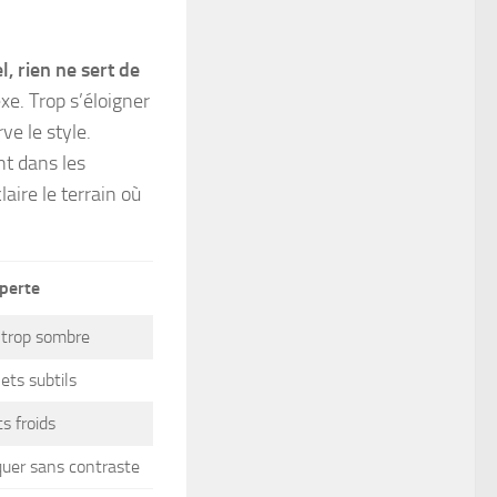
u
l, rien ne sert de
exe.
Trop s’éloigner
rve le style
.
nt dans les
laire le terrain où
perte
 trop sombre
ets subtils
ts froids
uer sans contraste