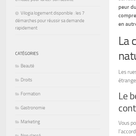
peur du
Vilogia logement disponible : les 7
compren
démarches pour réussir sa demande
en autr
rapidement
La 
nat
CATÉGORIES
Beauté
Les rues
étrange
Droits
Le b
Formation
con
Gastronomie
Marketing
Vous pou
l’accord
Non classé