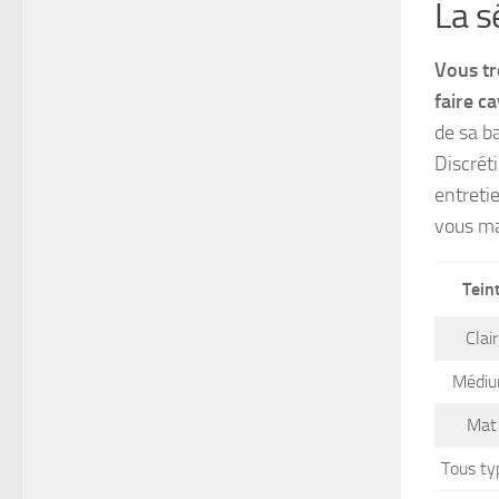
La s
Vous tr
faire ca
de sa ba
Discrét
entretie
vous ma
Tein
Clair
Médi
Mat
Tous ty