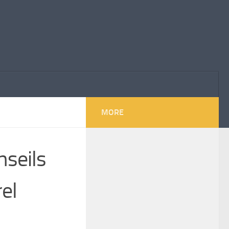
MORE
nseils
rel