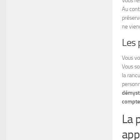
Vous res
Au contr
préserv
ne vien
Les 
Vous vo
Vous so
la ranc
personn
démysti
compte
La p
appl