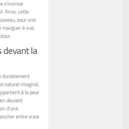
e s’insinue
t. Ainsi, cette
nouveau, pour une
e naviguer à vue,
utour.
 devant la
ve durablement.
fet naturel imaginé,
ppartient à la peur
ien devient
ion d’une
rancher entre vraie