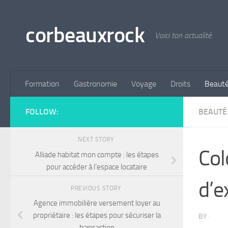
Skip to content
corbeauxrock
Voici ton actualité.
Formation
Gastronomie
Voyage
Droits
Beaut
FOLLOW:
BEAUTÉ
NEXT STORY
Col
Alliade habitat mon compte : les étapes
pour accéder à l’espace locataire
d’e
PREVIOUS STORY
Agence immobilière versement loyer au
propriétaire : les étapes pour sécuriser la
BY
·
transaction