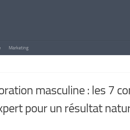
é
Marketing
oration masculine : les 7 co
xpert pour un résultat natu