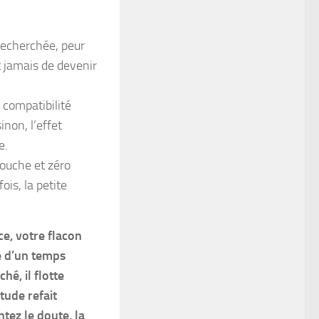
 recherchée, peur
t jamais de devenir
a compatibilité
non, l’effet
e.
touche et zéro
ois, la petite
ce, votre flacon
Né d’un temps
hé, il flotte
tude refait
tez le doute, la