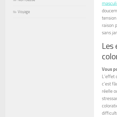
mascul
doucem
Voyage
tension
raison 
sans ja
Les 
colo
Vous po
L’effet 
c’est fâ
réelle o
stressa
colorat
difficul