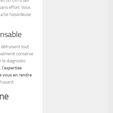
en un clin d’œil.
 sans effort. Vous
touche hasardeuse
ensable
 détruisent tout.
u malmené conserve
 le diagnostic
,
l’expertise
ns vous en rendre
 hasard.
une