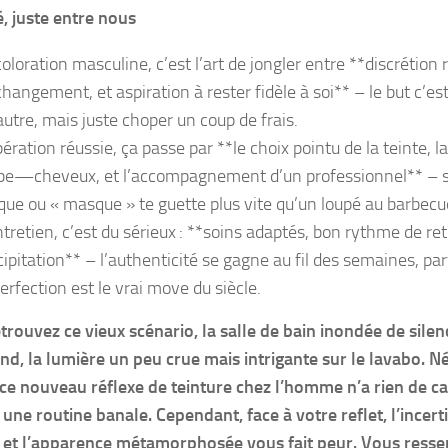
 juste entre nous
coloration masculine, c’est l’art de jongler entre **discrétion
changement, et aspiration à rester fidèle à soi** – le but c’es
autre, mais juste choper un coup de frais.
pération réussie, ça passe par **le choix pointu de la teinte, l
be—cheveux, et l’accompagnement d’un professionnel** – si
que ou « masque » te guette plus vite qu’un loupé au barbecu
ntretien, c’est du sérieux : **soins adaptés, bon rythme de re
cipitation** – l’authenticité se gagne au fil des semaines, parf
erfection est le vrai move du siècle.
trouvez ce vieux scénario, la salle de bain inondée de silen
end, la lumière un peu crue mais intrigante sur le lavabo. 
 ce nouveau réflexe de teinture chez l’homme n’a rien de cac
ne routine banale. Cependant, face à votre reflet, l’incerti
 et l’apparence métamorphosée vous fait peur. Vous ressen