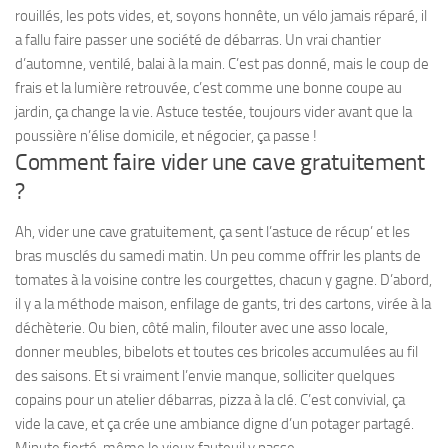
rouillés, les pots vides, et, soyons honnête, un vélo jamais réparé, il
a fallu faire passer une société de débarras. Un vrai chantier
d’automne, ventilé, balai à la main. C’est pas donné, mais le coup de
frais et la lumière retrouvée, c’est comme une bonne coupe au
jardin, ça change la vie. Astuce testée, toujours vider avant que la
poussière n’élise domicile, et négocier, ça passe !
Comment faire vider une cave gratuitement
?
Ah, vider une cave gratuitement, ça sent l’astuce de récup’ et les
bras musclés du samedi matin. Un peu comme offrir les plants de
tomates à la voisine contre les courgettes, chacun y gagne. D’abord,
il y a la méthode maison, enfilage de gants, tri des cartons, virée à la
déchèterie. Ou bien, côté malin, filouter avec une asso locale,
donner meubles, bibelots et toutes ces bricoles accumulées au fil
des saisons. Et si vraiment l’envie manque, solliciter quelques
copains pour un atelier débarras, pizza à la clé. C’est convivial, ça
vide la cave, et ça crée une ambiance digne d’un potager partagé.