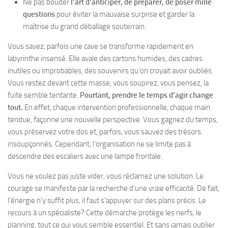
Ne pas bouder
l’art d’anticiper, de préparer, de poser mille
questions
pour éviter la mauvaise surprise et garder la
maîtrise du grand déballage souterrain.
Vous savez, parfois une cave se transforme rapidement en
labyrinthe insensé. Elle avale des cartons humides, des cadres
inutiles ou improbables, des souvenirs qu’on croyait avoir oubliés.
Vous restez devant cette masse, vous soupirez, vous pensez, la
fuite semble tentante.
Pourtant, prendre le temps d’agir change
tout.
En effet, chaque intervention professionnelle, chaque main
tendue, façonne une nouvelle perspective. Vous gagnez du temps,
vous préservez votre dos et, parfois, vous sauvez des trésors
insoupçonnés. Cependant, l’organisation ne se limite pas à
descendre des escaliers avec une lampe frontale.
Vous ne voulez pas juste vider, vous réclamez une solution. Le
courage se manifeste par la recherche d’une vraie efficacité. De fait,
l’énergie n’y suffit plus, il faut s’appuyer sur des plans précis. Le
recours à un spécialiste? Cette démarche protège les nerfs, le
planning, tout ce qui vous semble essentiel. Et sans jamais oublier