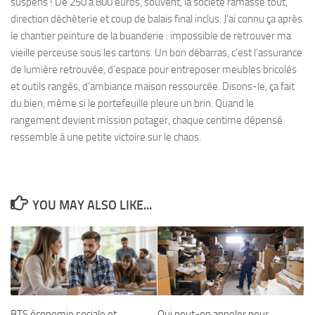
suspens ! De 250 à 800 euros, souvent, la société ramasse tout,
direction déchèterie et coup de balais final inclus. J’ai connu ça après
le chantier peinture de la buanderie : impossible de retrouver ma
vieille perceuse sous les cartons. Un bon débarras, c’est l’assurance
de lumière retrouvée, d’espace pour entreposer meubles bricolés
et outils rangés, d’ambiance maison ressourcée. Disons-le, ça fait
du bien, même si le portefeuille pleure un brin. Quand le
rangement devient mission potager, chaque centime dépensé
ressemble à une petite victoire sur le chaos.
YOU MAY ALSO LIKE...
BTS économie sociale et
Qui peut-on appeler pour