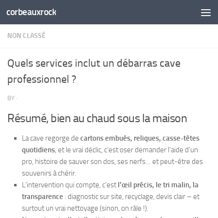
corbeauxrock
Skip to content
NON CLASSÉ
Quels services inclut un débarras cave
professionnel ?
BY
·
Résumé, bien au chaud sous la maison
La cave regorge de
cartons embués, reliques, casse-têtes
quotidiens
, et le vrai déclic, c’est oser demander l’aide d’un
pro, histoire de sauver son dos, ses nerfs… et peut-être des
souvenirs à chérir.
L’intervention qui compte, c’est
l’œil précis, le tri malin, la
transparence
: diagnostic sur site, recyclage, devis clair – et
surtout un vrai nettoyage (sinon, on râle !).