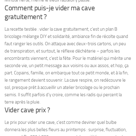
Minute fierté, même le vieux fauteuil y passe.
Comment puis-je vider ma cave
gratuitement ?
La recette testée : vider la cave gratuitement, c’est un plan B
bricolage mélange DIY et solidarité, ambiance fin de récolte quand
faut ranger les outils. On attaque avec deux-trois cartons, un peu
de transpiration, et surtout, le réflexe déchèterie – parfois les
encombrants viennent, c’est la fête. Pour le matériel qui mérite une
seconde vie, un petit message aux voisins ou aux assos, et hop, ça
part. Copains, famille, on embarque tout ce petit monde, et à la fin,
le rangement devient souvenir. La cave respire, on redécouvre le
sol, presque prêt à accueillir un atelier bricolage ou le prochain
semis. Il suffit parfois d’y croire, comme les radis qui percent la
terre après la pluie.
Vider cave prix ?
Le prix pour vider une cave, c’est comme deviner quel bulbe
donnera les plus belles fleurs au printemps : surprise, fluctuation,