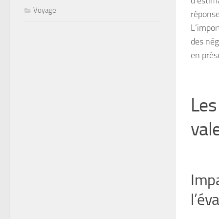
d’estim
Voyage
réponse
L’impor
des nég
en prés
Les
val
Impa
l’év