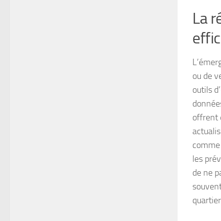
La r
effi
L’émerg
ou de v
outils 
données
offrent
actuali
comme l
les pré
de ne p
souven
quartier