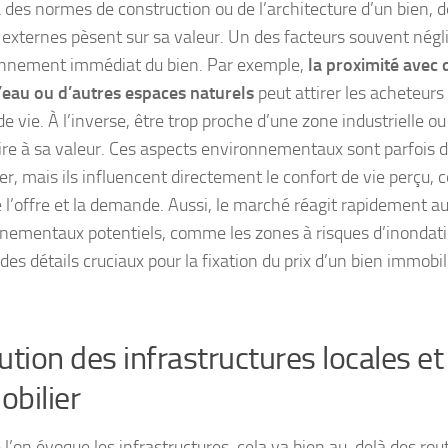
 des normes de construction ou de l’architecture d’un bien,
s externes pèsent sur sa valeur. Un des facteurs souvent négl
onnement immédiat du bien. Par exemple,
la proximité avec 
’eau ou d’autres espaces naturels
peut attirer les acheteurs
de vie. À l’inverse, être trop proche d’une zone industrielle o
ire à sa valeur. Ces aspects environnementaux sont parfois dif
er, mais ils influencent directement le confort de vie perçu, c
 l’offre et la demande. Aussi, le marché réagit rapidement 
nnementaux potentiels, comme
les zones à risques d’inondat
des détails cruciaux pour la fixation du prix d’un bien immobil
ution des infrastructures locales e
bilier
 l’on évoque les infrastructures, cela va bien au-delà des rou