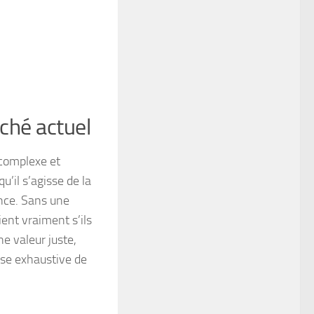
ché actuel
complexe et
u’il s’agisse de la
nce. Sans une
ient vraiment s’ils
ne valeur juste,
yse exhaustive de