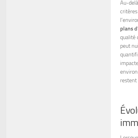
Au-delà
critère
l’envir
plans d
qualité 
peut nu
quantifi
impacte
enviro
restent 
Évol
immo
Lorsque