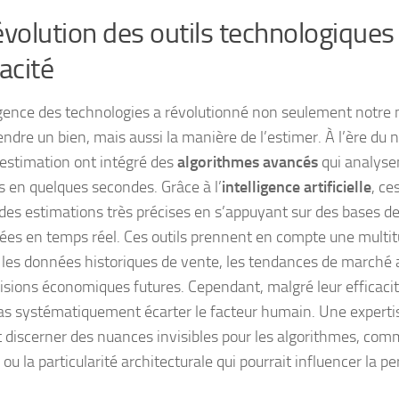
évolution des outils technologiques 
cacité
ence des technologies a révolutionné non seulement notre 
endre un bien, mais aussi la manière de l’estimer. À l’ère du 
d’estimation ont intégré des
algorithmes avancés
qui analysen
 en quelques secondes. Grâce à l’
intelligence artificielle
, ce
 des estimations très précises en s’appuyant sur des bases 
sées en temps réel. Ces outils prennent en compte une multit
es données historiques de vente, les tendances de marché 
visions économiques futures. Cependant, malgré leur efficacité
as systématiquement écarter le facteur humain. Une expertis
t
discerner des nuances invisibles
pour les algorithmes, comme
 ou la particularité architecturale qui pourrait influencer la p