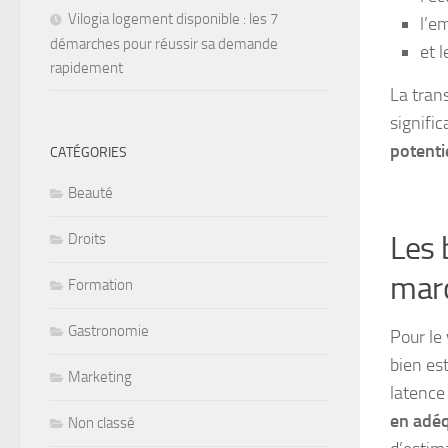
Vilogia logement disponible : les 7
l’e
démarches pour réussir sa demande
et l
rapidement
La tran
signific
potenti
CATÉGORIES
Beauté
Les 
Droits
mar
Formation
Gastronomie
Pour le
bien es
Marketing
latence 
en adéq
Non classé