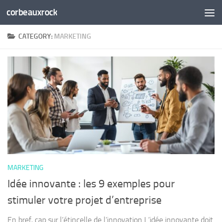
corbeauxrock
Skip to content
CATEGORY:
MARKETING
MARKETING
Idée innovante : les 9 exemples pour
stimuler votre projet d’entreprise
En bref, cap sur l’étincelle de l’innovation L’idée innovante doit